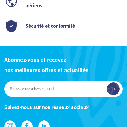
aériens
Sécurité et conformité
Abonnez-vous et recevez
nos meilleures offres et actualités
Entrez
votre
adresse
e-
Suivez-nous sur nos réseaux sociaux
mail