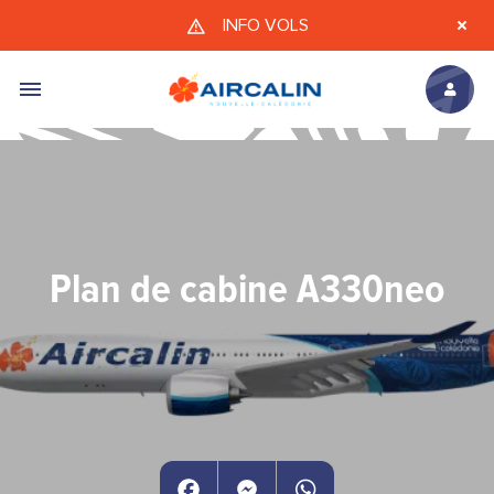
Aller au contenu principal
INFO VOLS
Plan de cabine A330neo