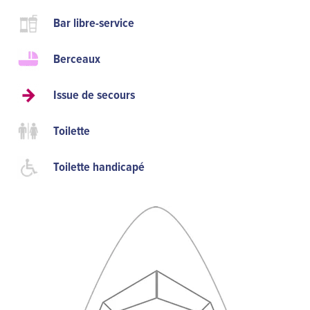
Bar libre-service
Berceaux
Issue de secours
Toilette
Toilette handicapé
S
S
S
S
S
S