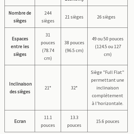
Nombre de
244
21 sièges
26 sièges
sièges
sièges
31
Espaces
49 ou 50 pouces
pouces
38 pouces
entre les
(124.5 ou 127
(78.74
(96.5 cm)
sièges
cm)
cm)
Siège "Full Flat"
permettant une
Inclinaison
21°
32°
inclinaison
des sièges
complétement
à l'horizontale.
11.1
13.3
Ecran
15.6 pouces
pouces
pouces