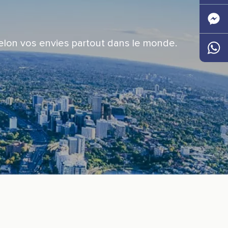
Faceb
selon vos envies partout dans le monde.
Messen
Whats