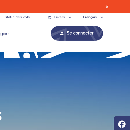
Statut des vols
Divers
Français
Se connecter
gnie
s