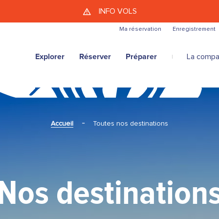
Aller au contenu principal
INFO VOLS
Ma réservation
Enregistrement
Explorer
Réserver
Préparer
La compa
Accueil
Toutes nos destinations
Nos destination