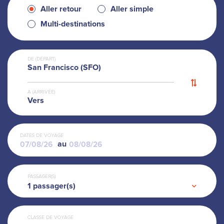
Aller retour
Aller simple
Multi-destinations
DE (DÉPART)
San Francisco (SFO)
A (ARRIVÉE)
Vers
DATES DE VOYAGE
au
PASSAGER(S)
1
passager(s)
CLASSE DE VOYAGE