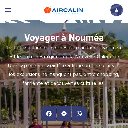
Aller au contenu principal
Voyager à Nouméa
Installée à flanc de collines face au lagon, Nouméa
est le point névralgique de la Nouvelle-Calédonie.
Une capitale au caractère affirmé où les sorties et
les excursions ne manquent pas, entre shopping,
farniente et découvertes culturelles.
Facebook
Messenger
WhatsApp