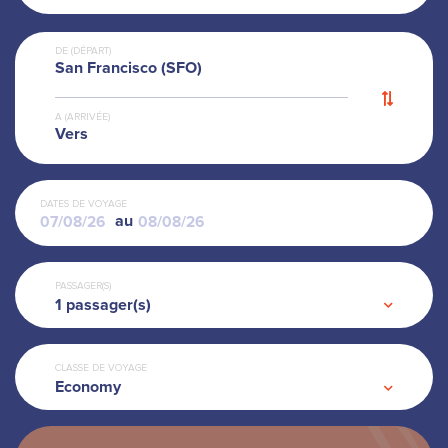
DE (DÉPART)
San Francisco (SFO)
A (ARRIVÉE)
Vers
DATES DE VOYAGE
au
PASSAGER(S)
1
passager(s)
CLASSE DE VOYAGE
Economy