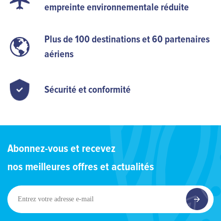
empreinte environnementale réduite
Plus de 100 destinations et 60 partenaires
aériens
Sécurité et conformité
Abonnez-vous et recevez
nos meilleures offres et actualités
Entrez
votre
adresse