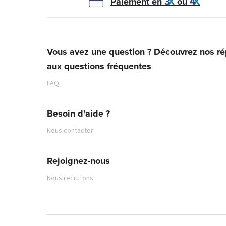
Paiement en
ou
Adresse :
Vous avez une question ? Découvrez nos r
aux questions fréquentes
Téléphone :
FAQ
E-mail :
pamsha@pam.
Besoin d'aide ?
Nous contacter
Rejoignez-nous
Nous recrutons