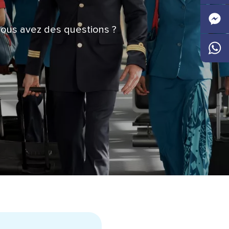
Faceb
vous avez des questions ?
Messen
Whats