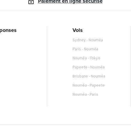
Paiement en ligne sécurisé
éponses
Vols
Sydney - Nouméa
Paris - Nouméa
com.hk
Nouméa - Tokyo
Papeete - Nouméa
Brisbane - Nouméa
Nouméa - Papeete
Nouméa - Paris