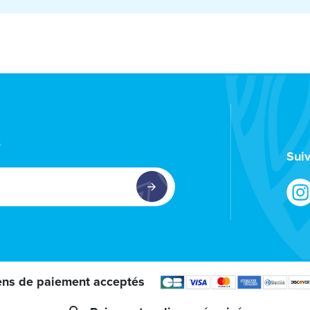
rcalin.nc
a.us
com.hk
s
sumer Protection Division
Sui
) 366–2220 (voix) ou 1 (202) 366–0511 (TTY)
viation Consumer Protection Division, C-75, U.S. Department o
, S.E. Washington, DC 20590
worldna.com
.wf
com.hk
ns de paiement acceptés