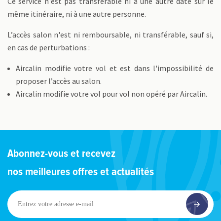
Ce service n'est pas transférable ni à une autre date sur le
même itinéraire, ni à une autre personne.
L’accès salon n'est ni remboursable, ni transférable, sauf si,
en cas de perturbations :
Aircalin modifie votre vol et est dans l'impossibilité de
proposer l’accès au salon.
Aircalin modifie votre vol pour vol non opéré par Aircalin.
Abonnez-vous et recevez
nos meilleures offres et actualités
Entrez
votre
adresse